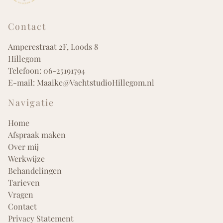
Contact
Amperestraat 2F, Loods 8
Hillegom
Telefoon:
06-25191794
E-mail:
Maaike@VachtstudioHillegom.nl
Navigatie
Home
Afspraak maken
Over mij
Werkwijze
Behandelingen
Tarieven
Vragen
Contact
Privacy Statement