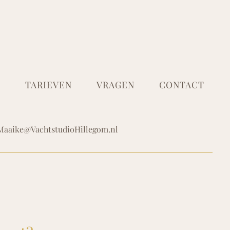
N
TARIEVEN
VRAGEN
CONTACT
Maaike@VachtstudioHillegom.nl