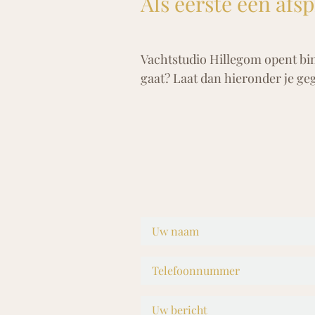
Als eerste een afs
Vachtstudio Hillegom opent bin
gaat? Laat dan hieronder je ge